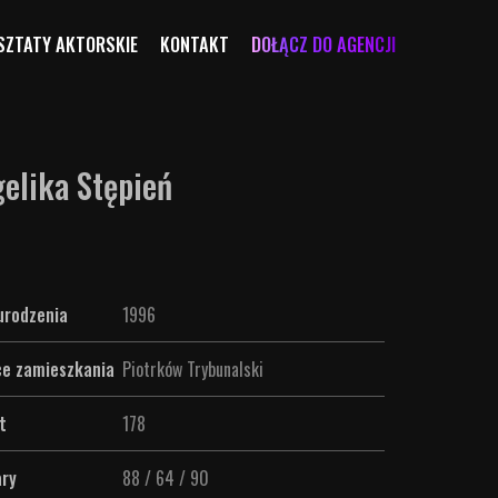
ZTATY AKTORSKIE
KONTAKT
DOŁĄCZ DO AGENCJI
elika Stępień
urodzenia
1996
ce zamieszkania
Piotrków Trybunalski
t
178
ry
88 / 64 / 90