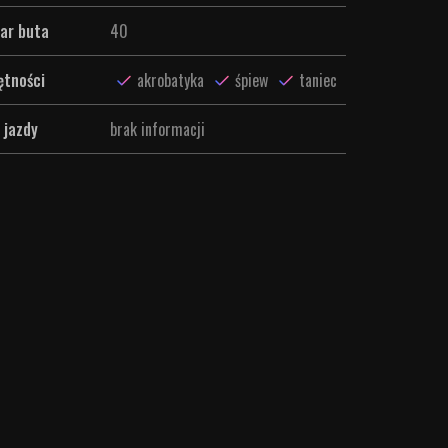
ar buta
40
ętności
akrobatyka
śpiew
taniec
 jazdy
brak informacji