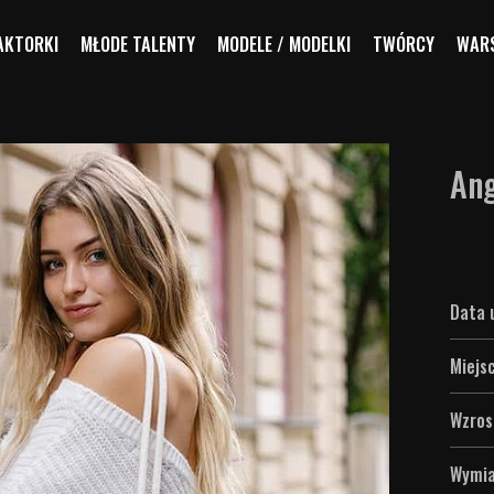
AKTORKI
MŁODE TALENTY
MODELE / MODELKI
TWÓRCY
WARS
Ang
Data 
Miejs
Wzros
Wymia