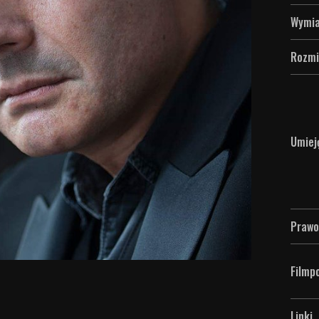
Wymia
Rozmi
Umiej
Prawo
Filmpo
Linki