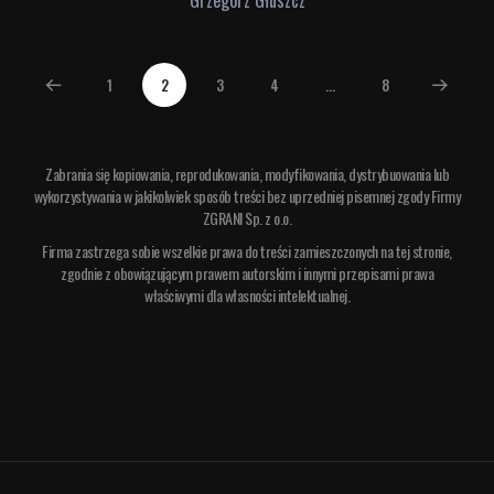
Grzegorz Głuszcz
(
1
2
3
4
...
8
c
u
r
r
e
Zabrania się kopiowania, reprodukowania, modyfikowania, dystrybuowania lub
n
wykorzystywania w jakikolwiek sposób treści bez uprzedniej pisemnej zgody Firmy
t
ZGRANI Sp. z o.o.
)
Firma zastrzega sobie wszelkie prawa do treści zamieszczonych na tej stronie,
zgodnie z obowiązującym prawem autorskim i innymi przepisami prawa
właściwymi dla własności intelektualnej.